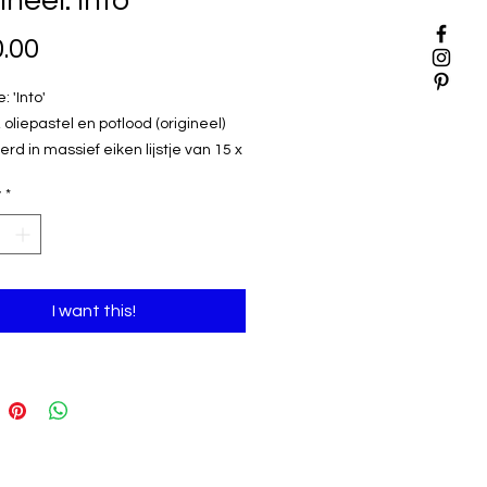
ineel: Into
Price
.00
e: 'Into'
 oliepastel en potlood (origineel)
rd in massief eiken lijstje van 15 x
y
*
eerd
emplaar dus verzending mogelijk.
an ook in Kortrijk, Waregem of Gent
I want this!