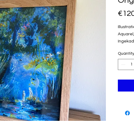
Orig
€120
Illustrati
Aquarel,
Ingekade
20 cm
Quantit
Gesign
Klein ex
Afhaal k