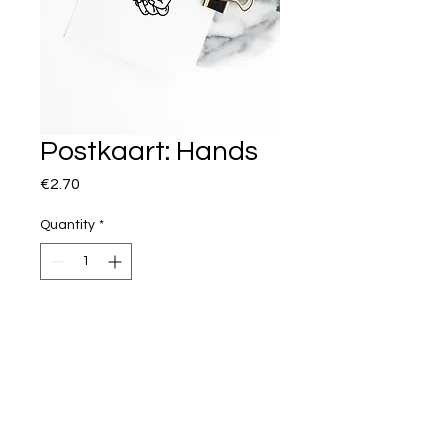
Postkaart: Hands
Price
€2.70
Quantity
*
I want this!
Enkele kaart inclusief gekleurde
omslag.
8 + 1 gratis: kortingscode '8+1'