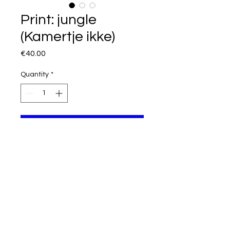
Print: jungle
(Kamertje ikke)
Price
€40.00
Quantity
*
I want this!
Illustration: jungle (uit het
prentenboek 'Kamertje ikke' - bij De
Eenhoorn)
Limited edition: 25 editions
Print size: A3 (297 x 420 mm)
Paper: Offset paper, 300 grams