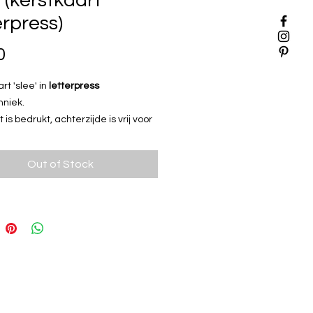
 (kerstkaart
erpress)
Price
0
rt 'slee' in
letterpress
hniek.
 is bedrukt, achterzijde is vrij voor
schap naar je vrienden of familie.
rstkaart komt met een gekleurde
Out of Stock
.
G VANAF 6 STUKS!
uks en krijg 1 gratis:
gebruik de
scode
KERSTMIS
bij het uitchecken
orting wordt automatisch
nd.
ress?