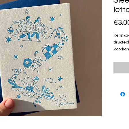
Slee
lett
€3.0
Kerstkaa
druktec
Voorkant
een bood
Deze ke
omslag
KORTIN
Koop 6 st
korting
en de k
verreke
Letterp